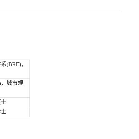
学系
(BRE)
，
)
，城市规
硕士
学士