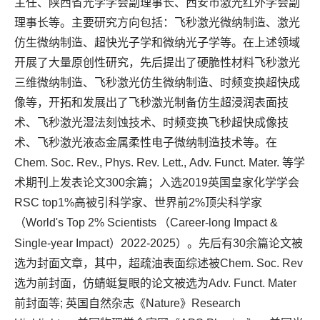
主任、陕西省光学学会副理事长、
西安市激光红外学会副
理事长等
。主要研究方向包括：飞秒激光微纳制造、激光
仿生微纳制造、超快光子学和微纳光子学等。在上述领域
开展了大量原创性研究，先后
提出了硬脆性材料飞秒激光
三维微纳制造、飞秒激光仿生微纳制造、
时频变换超快成
像等，开拓和发展出了飞秒激光制备仿生超浸润表面技
术
、飞秒激光湿法刻蚀技术、时频变换飞秒超快成像技
术、飞秒激光
液态金属柔性电子
微纳制造技术等。
在
Chem. Soc. Rev., Phys. Rev. Lett.,
Adv. Funct. Mater.
等学
术期刊上发表论文
300
余篇
；入选2019英国皇家化学学会
RSC top1%高被引科学家、世界前2%顶尖科学家
（World's Top 2% Scientists
（Career-long Impact &
Single-year Impact）2022-
2025
）。
先后有
30余
篇论文被
选为封面文章，其中，超疏油表面综述被
Chem. Soc. Rev
选为前封面，仿蜻蜓复眼的论文被选为
Adv. Funct. Mater
前封面
等
;
英国自然杂志《
Nature
》
Research