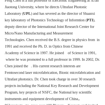
Feng Chen is a full professor of Electronic Engineering at Xi'an
Jiaotong University, where he directs
Ultrafast Photonic
Laboratory (
UPL
)
and has severed as
the
director of Shaanxi
key laboratory of Photonics Technology of Informtion (
PTI
)
,
deputy director of the International Joint Research Center for
Micro/Nano Manufacturing and Measurement
Technologies. Chen received the B.S. degree in physics from
in
1991 and
received the Ph. D. in Optics from Chinese
Academy
of Science in 1997. H
e joined of Science in 1991,
where he was promoted to a full professor in 1999. In 2002, Dr.
Chen joined the . His current research interests are
Femtosecond laser microfabrication, Bionic microfabrication and
Ultrafast photonics. Dr. Chen took charge in over 30 research
projects including
the National Key Research and Development
Program, key projects of NSFC, the National key scientific
instruments and equipment development of China
，