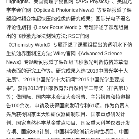
Highlights、
美国物理学会官网《
APS Physics
》、美国光
学学会官网《Optics & Photonics News》等专题报道了课
题组时频变换超快压缩成像的研究成果；国际光电子著名
评论性期刊《
Laser Focus World
》专题评述了课题组提
出的飞秒激光湿法刻蚀方法
; RSC
官网
《
Chemistry World
》专题评述了课题组提出的透明水下仿
生抗油界面制造方法
; Wiley
官网《
Advanced Science
News
》专题新闻报道了课题组飞秒激光制备仿猪笼草滑
动表面的研究工作等。研究成果入选“2019中国光学十大
进展”、“2019中国光学十大新闻”
“2015中国光学重要成
果”，获得
2013
年国家教育部自然科学二等奖（排名第1）
等；
做国际、国内学术会议大会报告、主旨报告和特邀报
告100余次。申请及获得国家发明专利
61
项。作为负责人
先后获得
国家重大科研仪器研制项目、
国家重点研发计
划、国家自然科学基金重点项目、国家重大科学仪器开发
专项、国家
863
计划、
中国科学院创新方向性项目、中国