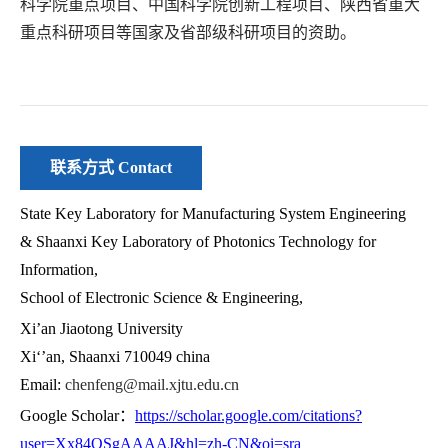
科学院重点项目、中国科学院创新工程项目、陕西省重大
重点科研项目等国家及省部级科研项目
的资助。
联系方式 Contact
State Key Laboratory for Manufacturing System Engineering
&
Shaanxi
Key Laboratory of Photonics Technology for
Information,
School of Electronic Science & Engineering,
Xi’an Jiaotong University
Xi‘’an, Shaanxi 710049 china
Email:
chenfeng@mail.xjtu.edu.cn
Google Scholar
：
https://scholar.google.com/citations?
user=Xx84OSgAAAAJ&hl=zh-CN&oi=sra