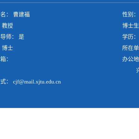
名： 曹建福
性别：
 教授
博士生
导师： 是
学历：
 博士
所在单
邮箱：
办公地
兴庆
方式：
cjf@mail.xjtu.edu.cn