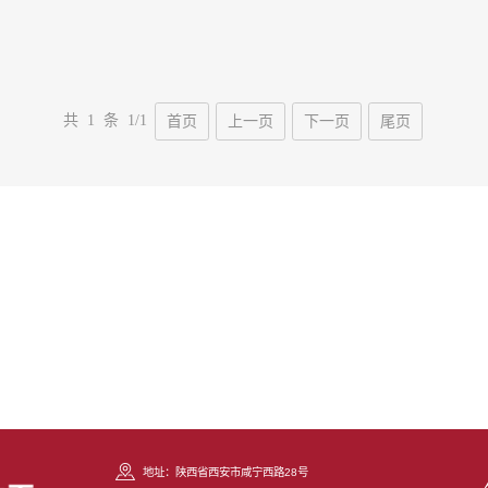
共 1 条 1/1
首页
上一页
下一页
尾页
地址：陕西省西安市咸宁西路28号