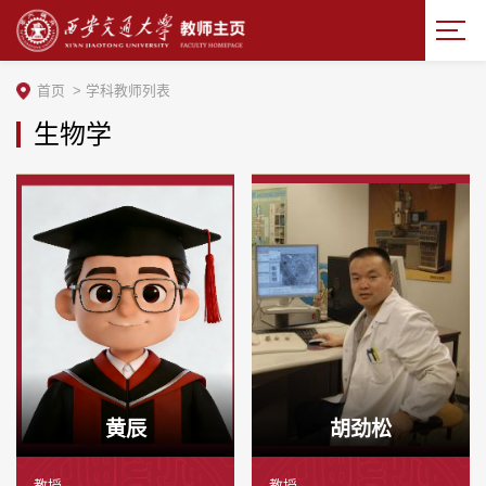
首页
>
学科教师列表
生物学
黄辰
胡劲松
教授
教授