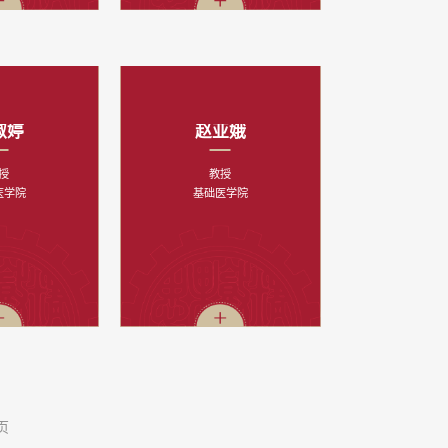
淑婷
赵亚娥
授
教授
医学院
基础医学院
页