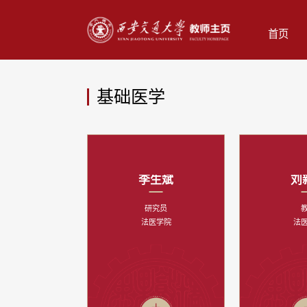
首页
基础医学
李生斌
刘
研究员
法医学院
法