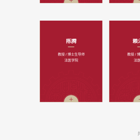
陈腾
赖
教授 / 博士生导师
教授 /
法医学院
法