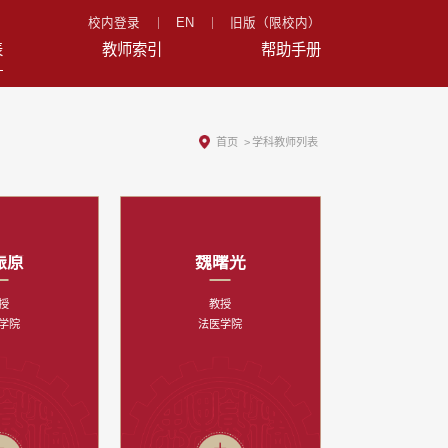
校内登录
EN
旧版（限校内）
表
教师索引
帮助手册
首页
>
学科教师列表
振原
魏曙光
授
教授
学院
法医学院