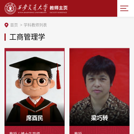
首页
>
学科教师列表
工商管理学
席酉民
梁巧转
教授 / 博士生导师
教授