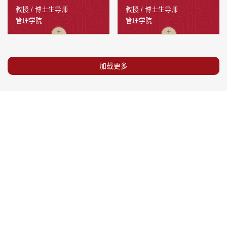
教授 / 博士生导师
教授 / 博士生导师
管理学院
管理学院
加载更多
地址：陕西省西安市咸宁西路28号
邮编：710049
技术支持联系电话：029-82664996
技术支持邮箱：
4169
5789462
1599
4594
开通人数
总访问量
日均访问量
今日访问量