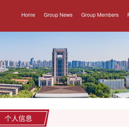
Home
Group News
Group Members
个人信息