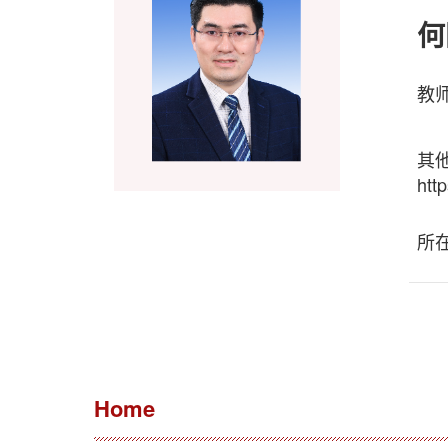
何
教师
其
htt
所
Home