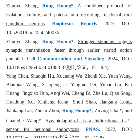
Zhuoyu Zhang,
Rong Huang*
.
A combined protocol for
isolation, culture, and patch-clamp recording of dorsal root
ganglion neurons
.
Biophysics Reports
. 2025, DOI:
10.52601/bpr.2024.240036
Zhuoyu Zhang,
Rong Huang*
.
Stronger stimulus triggers
synaptic transmission faster through earlier started action
potential
.
Cell Communication and Signaling
. 2024, DOI:
10.1186/s12964-024-01483-3 (
期刊论文，
IF
：
8.4)
Yang Chen, Shaoqin Hu, Xuanang Wu, Zhenli Xie, Yuan Wang,
Bianbian Wang, Xiaopeng Li, Yingmei Pei, Yuhao Gu, Kai
Huang, Jingxiao Huo, Anqi Wei, Cheng Bi, Zhe Lu, Qian Song,
Huadong Xu, Xinjiang Kang, Shuli Shao, Jiangang Long,
Jiankang Liu, Zhuan Zhou,
Rong Huang*
, Zuying Chai*, and
2+
Changhe Wang*.
Synaptotagmin-1 is a bidirectional Ca
sensor for neuronal endocytosis
.
PNAS
. 2022, DOI:
10.1073/pnas.2111051119 (
期刊论文，
IF
：
12.8)