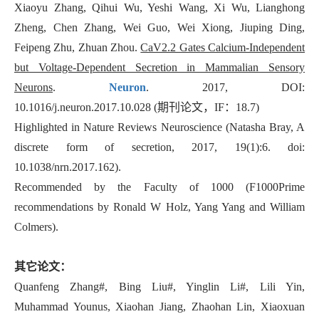
Xiaoyu Zhang, Qihui Wu, Yeshi Wang, Xi Wu, Lianghong
Zheng, Chen Zhang, Wei Guo, Wei Xiong, Jiuping Ding,
Feipeng Zhu, Zhuan Zhou.
CaV2.2 Gates Calcium-Independent
but Voltage-Dependent Secretion in Mammalian Sensory
Neurons
.
Neuron
. 2017, DOI:
10.1016/j.neuron.2017.10.028 (
期刊论文，
IF
：
18.7)
Highlighted in Nature Reviews Neuroscience (Natasha Bray, A
discrete form of secretion, 2017, 19(1):6. doi:
10.1038/nrn.2017.162).
Recommended by the Faculty of 1000 (F1000Prime
recommendations by Ronald W Holz, Yang Yang and William
Colmers).
其它论文：
Quanfeng Zhang#, Bing Liu#, Yinglin Li#, Lili Yin,
Muhammad Younus, Xiaohan Jiang, Zhaohan Lin, Xiaoxuan