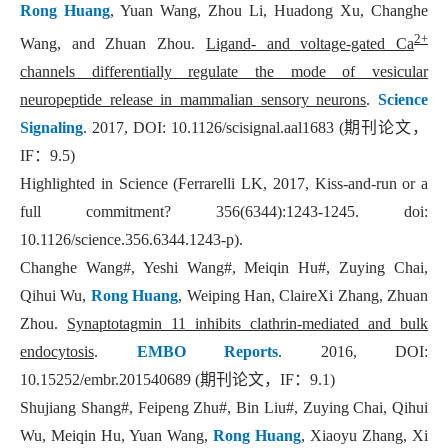
Rong Huang
, Yuan Wang, Zhou Li, Huadong Xu, Changhe
2+
Wang, and Zhuan Zhou.
Ligand- and voltage-gated Ca
channels differentially regulate the mode of vesicular
neuropeptide release in mammalian sensory neurons
.
Science
Signaling
. 2017, DOI: 10.1126/scisignal.aal1683 (
期刊论文，
IF
：
9.5)
Highlighted in Science (Ferrarelli LK, 2017, Kiss-and-run or a
full commitment? 356(6344):1243-1245. doi:
10.1126/science.356.6344.1243-p).
Changhe Wang#, Yeshi Wang#, Meiqin Hu#, Zuying Chai,
Qihui Wu,
Rong Huang
, Weiping Han, ClaireXi Zhang, Zhuan
Zhou.
Synaptotagmin 11 inhibits clathrin-mediated and bulk
endocytosis
.
EMBO Reports
. 2016, DOI:
10.15252/embr.201540689 (
期刊论文，
IF
：
9.1)
Shujiang Shang#, Feipeng Zhu#, Bin Liu#, Zuying Chai, Qihui
Wu, Meiqin Hu, Yuan Wang,
Rong Huang
, Xiaoyu Zhang, Xi