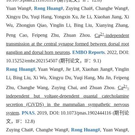
Yuan Wang#,
Rong Huang#
, Zuying Chai#, Changhe Wang#,
Xingyu Du, Yuqi Hang, Yongxin Xu, Jie Li, Xiaohan Jiang, Xi
Wu, Zhongjun Qiao, Yinglin Li, Bing Liu, Xianying Zhang,
2+
Peng Cao, Feipeng Zhu, Zhuan Zhou.
Ca
-independent
transmission at the central synapse formed between dorsal root
ganglion and dorsal horn neurons
.
EMBO Reports
. 2022,
DOI:
10.15252/embr.202154507
(
期刊论文，
IF
：
9.1)
Rong Huang#
, Yuan Wang#, Jie Li#, Xiaohan Jiang#, Yinglin
Li, Bing Liu, Xi Wu, Xingyu Du, Yuqi Hang, Mu Jin, Feipeng
2+
Zhu, Changhe Wang, Zuying Chai, and Zhuan Zhou.
Ca
-
independent but voltage-dependent quantal catecholamine
secretion (CiVDS) in the mammalian sympathetic nervous
system
.
PNAS
. 2019, DOI: 10.1073/pnas.1902444116 (
期刊论
文，
IF
：
12.8)
Zuying Chai#, Changhe Wang#,
Rong Huang#
, Yuan Wang#,