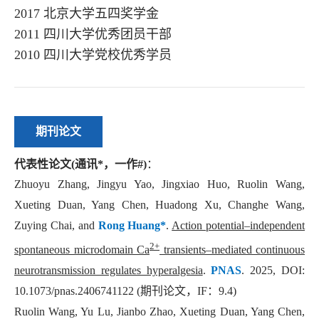
2017
北京大学五四奖学金
2011
四川大学优秀团员干部
2010
四川大学党校优秀学员
期刊论文
代表性论文
(
通讯
*
，一作
#)
：
Zhuoyu Zhang, Jingyu Yao, Jingxiao Huo, Ruolin Wang,
Xueting Duan, Yang Chen, Huadong Xu, Changhe Wang,
Zuying Chai, and
Rong Huang*
.
Action potential–independent
2+
spontaneous microdomain Ca
transients–mediated continuous
neurotransmission regulates hyperalgesia
.
PNAS
. 2025, DOI:
10.1073/pnas.2406741122 (
期刊论文，
IF
：
9.4)
Ruolin Wang, Yu Lu, Jianbo Zhao, Xueting Duan, Yang Chen,