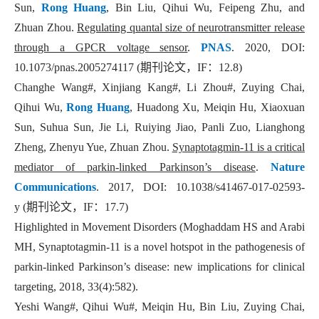
Sun,
Rong Huang
, Bin Liu, Qihui Wu, Feipeng Zhu, and
Zhuan Zhou.
Regulating quantal size of neurotransmitter release
through a GPCR voltage sensor
.
PNAS
. 2020, DOI:
10.1073/pnas.2005274117 (
期刊论文，
IF
：
12.8)
Changhe Wang#, Xinjiang Kang#, Li Zhou#, Zuying Chai,
Qihui Wu,
Rong Huang
, Huadong Xu, Meiqin Hu, Xiaoxuan
Sun, Suhua Sun, Jie Li, Ruiying Jiao, Panli Zuo, Lianghong
Zheng, Zhenyu Yue, Zhuan Zhou.
Synaptotagmin-11 is a critical
mediator of parkin-linked Parkinson’s disease
.
Nature
Communications
. 2017, DOI: 10.1038/s41467-017-02593-
y (
期刊论文，
IF
：
17.7)
Highlighted in Movement Disorders (Moghaddam HS and Arabi
MH, Synaptotagmin-11 is a novel hotspot in the pathogenesis of
parkin-linked Parkinson’s disease: new implications for clinical
targeting, 2018, 33(4):582).
Yeshi Wang#, Qihui Wu#, Meiqin Hu, Bin Liu, Zuying Chai,