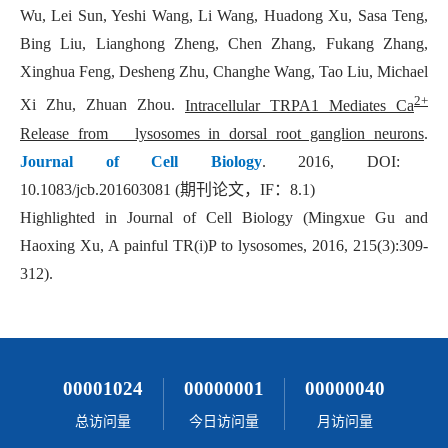
Wu, Lei Sun, Yeshi Wang, Li Wang, Huadong Xu, Sasa Teng,
Bing Liu, Lianghong Zheng, Chen Zhang, Fukang Zhang,
Xinghua Feng, Desheng Zhu, Changhe Wang, Tao Liu, Michael
2+
Xi Zhu, Zhuan Zhou.
Intracellular TRPA1 Mediates Ca
Release from lysosomes in dorsal root ganglion neurons
.
Journal of Cell Biology
. 2016, DOI:
10.1083/jcb.201603081 (
期刊论文，
IF
：
8.1)
Highlighted in Journal of Cell Biology (Mingxue Gu and
Haoxing Xu, A painful TR(i)P to lysosomes, 2016, 215(3):309-
312).
00001024
00000001
00000040
总访问量
今日访问量
月访问量