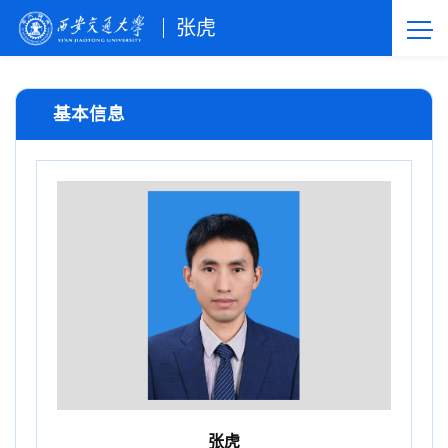
张虎
基本信息
张虎