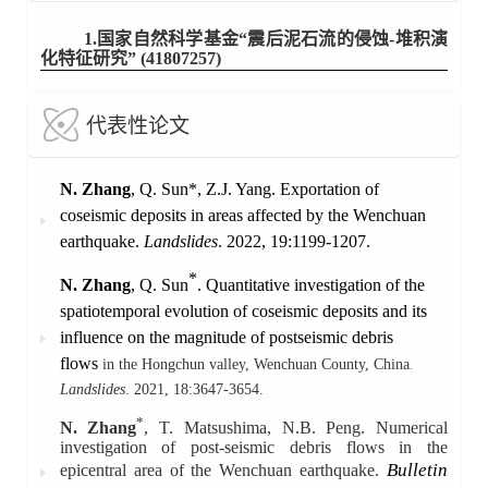
1.国家自然科学基金
“
震后泥石流的侵蚀
-
堆积演
化特征研究
”
(
41807257
)
代表性论文
N. Zhang
,
Q. Sun*
,
Z.J.
Yang.
Exportation of
coseismic
deposits in areas affected by the
Wenchuan
earthquake.
Landslides
. 2022, 19:1199-1207.
*
N. Zhang
,
Q. Sun
. Quantitative
investigation of the
spatiotemporal evolution
of
coseismic
deposits and its
influence on
the magnitude of
postseismic
debris
flows
in the
Hongchun
valley,
Wenchuan
County,
China
.
Landslides
.
2021
, 18:3647-3654
.
*
N.
Zhang
,
T. Matsushima,
N.B. Peng.
Numerical
investigation of post-seismic debris flows in the
Bulletin
epicentral area of the Wenchuan earthquake.