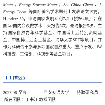
Mater.
，
Energy Storage Mater.
，
Sci. China Chem.
，
J.
Energy Chem.
等国际著名学术期刊上发表论文
19
篇，
H-index: 30
，
申请国家发明专利
7
项（授权
4
项）；在
国际
/
国内会议做学术口头报告
6
次，邀请报告
5
次
。主
持国家自然青年科学基金、中国博士后特别资助基
金、中国博士后面上基金、清华大学
SRT
等项目，并
作为科研骨干参与多项国家自然重大、重点研发、
JW
科技委、工信部、科技部等基金项目。
工作经历
2025.06-
至今
西安交通大学
特聘研究员
所在团队：丁书江 教授团队