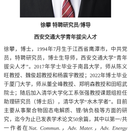
徐攀
特聘研究员/博导
西安交通大学青年拔尖人才
徐攀，博士，
1994
年
7
月生于江西省鹰潭市，中共党
员，特聘研究员，博士生导师，西安交通大学“青年
拔尖人才”。
2017
年学士毕业于南昌大学，师从陈义
旺教授、魏俊超教授和杨震宇教授；
2022
年博士毕业
于厦门大学，师从董全峰教授、郑明森教授和田昭武
院士；随后加入清华大学化工系张强教授课题组担任
助理研究员（博士后），清华大学“水木学者”。目前
主要从事聚合物固态电解质、锂
/
钠负极等方面的研
究，迄今为止已发表学术论文
50
余篇，其中以第一
/
共
一作者在
Nat. Commun.
，
Adv. Mater.
，
Adv. Energy