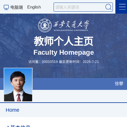
English
电脑端
Home
教师个人主页
Faculty Homepage
团队活动
访问量：
00010519
最后更新时间：
2026
-
7
-
21
科研成果
招生信息
徐攀
招聘信息
科研团队
Home