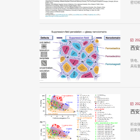
密切
20
西安
铁电
具有
20
西安
析出强
前率