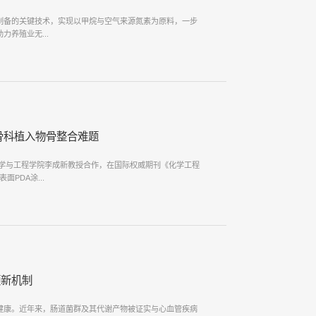
制备的关键技术，实现以甲烷与空气来源氮素为原料，一步
养殖业无...
骨科植入物骨整合难题
学与工程学院李成新教授合作，在国际权威期刊《化学工程
面PDA涂...
颤新机制
健康。近年来，肠道菌群及其代谢产物被证实与心血管疾病