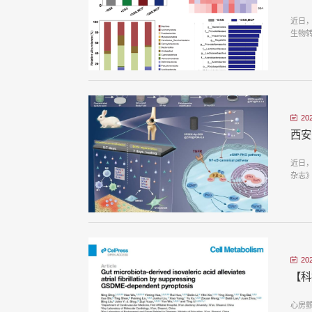
近日
生物
20
西安
近日
杂志》
20
【科
心房