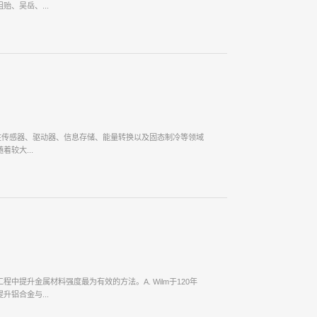
、吴岳、...
在传感器、驱动器、信息存储、能量转换以及固态制冷等领域
较大...
提升金属材料强度最为有效的方法。A. Wilm于120年
铝合金与...