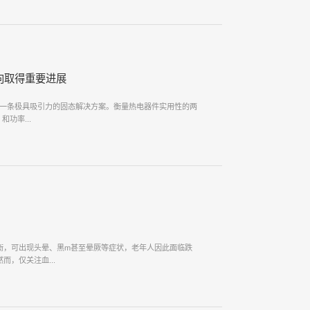
向取得重要进展
理提供了一条极具吸引力的固态解决方案。衡量热电器件实用性的两
功率...
衡，可出现头晕、黑m甚至晕厥等症状，老年人因此面临跌
，仅关注血...