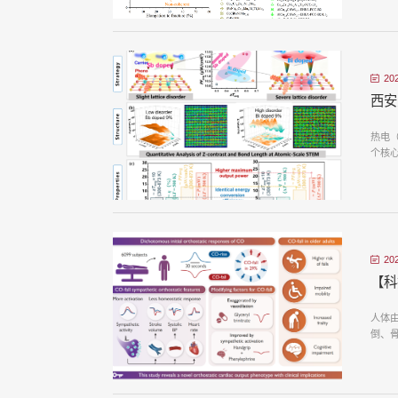
20
西安
热电（
个核心
20
【科
人体
倒、