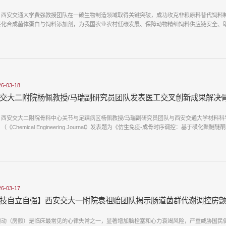
，西安交通大学费强教授团队在一碳生物制造领域取得关键突破，成功攻克非粮原料替代饲料
转化合成菌体蛋白与饲料添加剂，为我国农业农村低碳发展、保障动物精细饲料供应链安全、助力
26-03-18
交大二附院杨佩教授/马瑞副研究员团队发表医工交叉创新成果解决
，西安交大二附院骨科中心关节与足踝病区杨佩教授/马瑞副研究员团队与西安交通大学材料科
（《Chemical Engineering Journal》发表题为《仿生免疫-成骨时序调控：基于磺化聚醚醚酮表
26-03-17
技自立自强】西安交大​一附院袁祖贻团队揭示肠道菌群代谢调控房
颤动（房颤）是临床最常见的心律失常之一，显著增加脑栓塞和心力衰竭风险，严重威胁国民