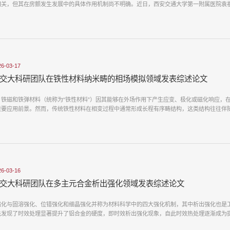
相关，但其在房颤发生发展中的具体作用机制尚不明确。近日，西安交通大学第一附属医院袁祖贻
26-03-17
交大科研团队在铁性材料纳米畴的相场模拟领域发表综述论文
、铁磁和铁弹材料（统称为“铁性材料”）因其能够在外场作用下产生应变、极化或磁化响应，
重要应用前景。然而，传统铁性材料在相变过程中通常形成长程有序畴结构，这类结构往往伴随着
26-03-16
交大科研团队在多主元合金析出强化领域发表综述论文
化与固溶强化、位错强化和细晶强化并称为材料科学中的四大强化机制，其中析出强化也是工程中
先发现了时效处理显著提升了铝合金的硬度，即时效析出强化现象，自此时效热处理逐渐成为提升