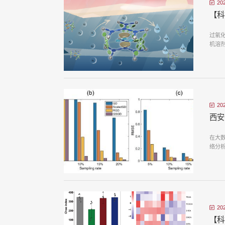
20
【科
过氧
机溶剂
20
西安
在大数
络分
20
【科