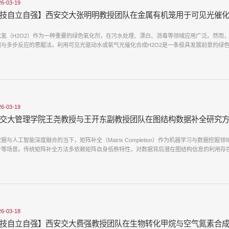
26-03-19
技自立自强】西安交大张明明教授团队在金属有机笼用于可见光催
化氢（H2O2）作为一种重要的绿色氧化剂，在污水处理、漂白、消毒等领域应用广泛。然而
与多步反应的蒽醌法。利用可见光驱动水或氧气光催化合成H2O2是一条极具发展前景的绿色合
26-03-19
交大管理学院王尧教授与王开东副教授团队在图结构数据补全研究
据与人工智能深度融合的当下，矩阵补全（Matrix Completion）作为机器学习与数据
析等场景。传统矩阵补全方法多依赖矩阵自身低秩特性，对数据背后潜在图结构信息的利用存在诸
26-03-18
技自立自强】西安交大费强教授团队在生物转化甲烷与空气氮素合