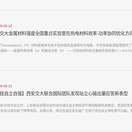
26-03-13
交大金属材料强度全国重点实验室在热电材料效率-功率协同优化方
Thermoelectric, TE）材料能够将无处不在的废热直接转化为电能，为可持续能源管
指标——能量转换效率（η）和输出功率（P）——分别由材料的无量纲优值系数zT = S²σT/κ 和
26-03-13
技自立自强】西安交大联合国际团队发现站立心输出量应答新表型
由卧位转为站立时，心血管系统需在短时间内通过自主神经调节维持脑部供血稳定。若调控失
骨折及认知功能下降等风险。长期以来，体位性血压变化被广泛用于评估自主神经调节功能。然而