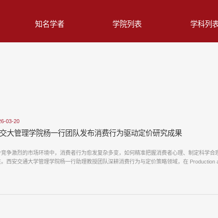
知名学者
学院列表
学科列
26-03-20
交大管理学院杨一行团队发布消费行为驱动定价研究成果
今竞争激烈的市场环境中，消费者行为愈发复杂多变，如何精准把握消费者心理、制定科学合
。西安交通大学管理学院杨一行助理教授团队深耕消费行为与定价策略领域，在 Production and Op