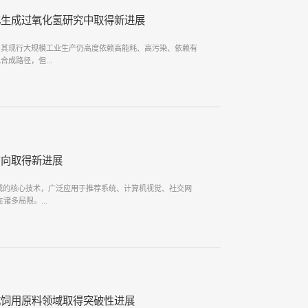
化生成过氧化氢研究中取得新进展
，其现行大规模工业生产仍高度依赖高能耗、高污染、依赖有
成路径，但...
方向取得新进展
挖掘领域的核心技术，广泛应用于推荐系统、计算机视觉、社交网
多局限。...
成饲用原料领域取得突破性进展