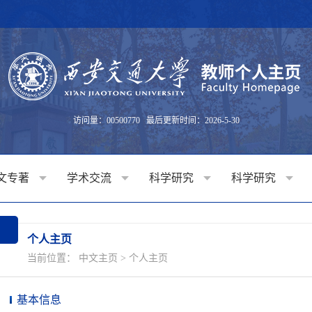
访问量：
00500770
最后更新时间：
2026
-
5
-
30
文专著
学术交流
科学研究
科学研究
个人主页
当前位置：
中文主页
>
个人主页
基本信息