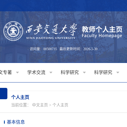
访问量：
00500735
最后更新时间：
2026
-
5
-
30
文专著
学术交流
科学研究
科学研究
个人主页
当前位置：
中文主页
>
个人主页
基本信息