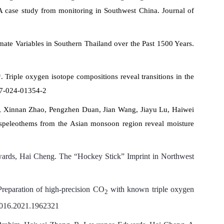
A case study from monitoring in Southwest China. Journal of
te Variables in Southern Thailand over the Past 1500 Years.
riple oxygen isotope compositions reveal transitions in the
47-024-01354-2
i, Xinnan Zhao, Pengzhen Duan, Jian Wang, Jiayu Lu, Haiwei
 speleothems from the Asian monsoon region reveal moisture
dwards, Hai Cheng. The “Hockey Stick” Imprint in Northwest
eparation of high-precision CO
with known triple oxygen
2
6016.2021.1962321