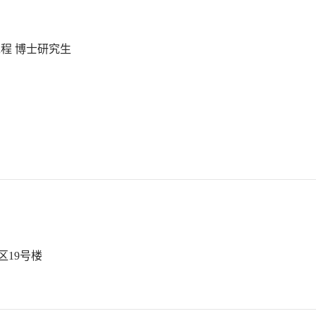
工程
博士研究生
区
19
号楼