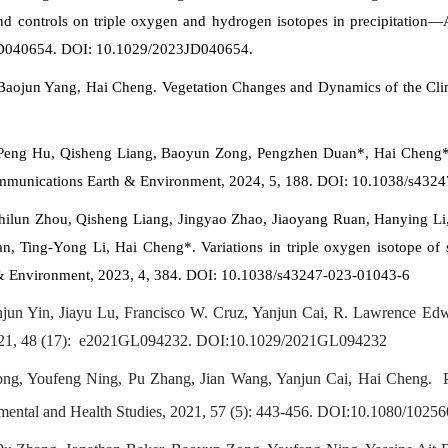
d controls on triple oxygen and hydrogen isotopes in precipitation—
3JD040654. DOI: 10.1029/2023JD040654.
Baojun Yang, Hai Cheng. Vegetation Changes and Dynamics of the Clima
, Peng Hu, Qisheng Liang, Baoyun Zong, Pengzhen Duan*, Hai Cheng*. T
munications Earth & Environment
, 2024, 5, 188. DOI: 10.1038/s432
 Shilun Zhou, Qisheng Liang, Jingyao Zhao, Jiaoyang Ruan, Hanying L
, Ting-Yong Li, Hai Cheng*. Variations in triple oxygen isotope of
& Environment
, 2023, 4, 384. DOI: 10.1038/s43247-023-01043-6
anjun Yin, Jiayu Lu, Francisco W. Cruz, Yanjun Cai, R. Lawrence E
021, 48 (17): e2021GL094232. DOI:10.1029/2021GL094232
ng, Youfeng Ning, Pu Zhang, Jian Wang, Yanjun Cai, Hai Cheng. Pr
mental and Health Studies
, 2021, 57 (5): 443-456. DOI:10.1080/1025