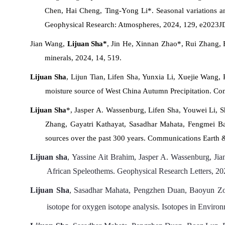
Chen, Hai Cheng, Ting‐Yong Li*. Seasonal variations an
Geophysical Research: Atmospheres, 2024, 129, e202
Jian Wang,
Lijuan Sha*
, Jin He, Xinnan Zhao*, Rui Zhang, 
minerals, 2024, 14, 519.
Lijuan Sha
, Lijun Tian, Lifen Sha, Yunxia Li, Xuejie Wang
moisture source of West China Autumn Precipitation.
Com
Lijuan Sha
*, Jasper A. Wassenburg, Lifen Sha, Youwei Li,
Zhang, Gayatri Kathayat, Sasadhar Mahata, Fengmei Ban
sources over the past 300 years.
Communications Earth 
Lijuan sha
, Yassine Ait Brahim, Jasper A. Wassenburg, Ji
African Speleothems.
Geophysical Research Letters
, 2
Lijuan Sha
, Sasadhar Mahata, Pengzhen Duan, Baoyun Zo
isotope for oxygen isotope analysis.
Isotopes in Environ