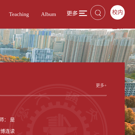
校内
Teaching
Album
登录
更多+
男
师： 是
硕博连读