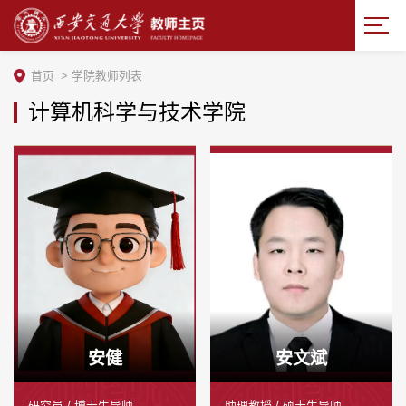
首页
>
学院教师列表
计算机科学与技术学院
安健
安文斌
研究员 / 博士生导师
助理教授 / 硕士生导师