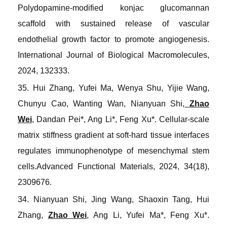
Polydopamine-modified konjac glucomannan
scaffold with sustained release of vascular
endothelial growth factor to promote angiogenesis
.
International Journal of Biological Macromolecules
,
2024, 132333.
35. Hui Zhang, Yufei Ma, Wenya Shu, Yijie Wang,
Chunyu Cao, Wanting Wan, Nianyuan Shi,
Zhao
Wei
, Dandan Pei*, Ang Li*, Feng Xu*. Cellular
-
scale
matrix stiffness gradient at soft
-
hard tissue interfaces
regulates immunophenotype of mesenchymal stem
cells
.
Advanced Functional Materials
, 2024, 34(18),
2309676.
34. Nianyuan Shi, Jing Wang, Shaoxin Tang, Hui
Zhang,
Zhao Wei
, Ang Li, Yufei Ma*, Feng Xu*.