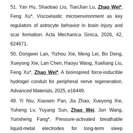
51. Yan Hu, Shaobao Liu, TianJian Lu,
Zhao Wei*
,
Feng Xu*. Viscoelastic microenvironment as key
regulators of astrocyte behavior in brain injury and
scar formation.
Acta Mechanica Sinica
, 2026, 42,
624671.
50. Dongwei Lan, Yizhou Xie, Meng Lei, Bo Deng,
Xueyong Xie, Lan Chen, Haoyu Wang, Xueliang Liu,
Feng Xu*,
Zhao Wei*
. A bioinspired force-inducible
hydrogel conduit for peripheral nerve regeneration.
Advanced Materials
, 2025, e16449.
49. Yi Niu, Xiaosen Pan, Jia Zhao, Xueyong Xie,
Yuheng Lv, Yuyang Sun,
Zhao Wei
, Jun Wang,
Yunsheng Fang*. Pressure-activated breathable
liquid-metal electrodes for long-term sleep