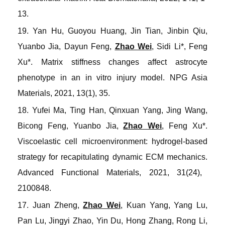
13.
19. Yan Hu, Guoyou Huang, Jin Tian, Jinbin Qiu,
Yuanbo Jia, Dayun Feng,
Zhao Wei
, Sidi Li*, Feng
Xu*. Matrix stiffness changes affect astrocyte
phenotype in an in vitro injury model
.
NPG Asia
Materials
, 2021, 13(1), 35.
18. Yufei Ma, Ting Han, Qinxuan Yang, Jing Wang,
Bicong Feng, Yuanbo Jia,
Zhao Wei
, Feng Xu*.
Viscoelastic cell microenvironment: hydrogel
-
based
strategy for recapitulating dynamic ECM mechanics
.
Advanced Functional Materials
, 2021, 31(24),
2100848.
17. Juan Zheng,
Zhao Wei
, Kuan Yang, Yang Lu,
Pan Lu, Jingyi Zhao, Yin Du, Hong Zhang, Rong Li,