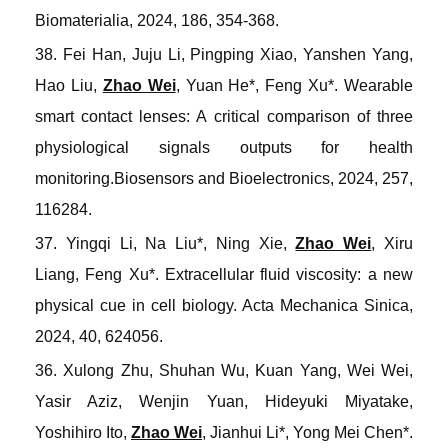
Biomaterialia
, 2024, 186, 354-368.
38. Fei Han, Juju Li, Pingping Xiao, Yanshen Yang,
Hao Liu,
Zhao Wei
, Yuan He*, Feng Xu*. Wearable
smart contact lenses: A critical comparison of three
physiological signals outputs for health
monitoring
.
Biosensors and Bioelectronics
, 2024, 257,
116284.
37. Yingqi Li, Na Liu*, Ning Xie,
Zhao Wei
, Xiru
Liang, Feng Xu*. Extracellular fluid viscosity: a new
physical cue in cell biology.
Acta Mechanica Sinica
,
2024, 40, 624056.
36. Xulong Zhu, Shuhan Wu, Kuan Yang, Wei Wei,
Yasir Aziz, Wenjin Yuan, Hideyuki Miyatake,
Yoshihiro Ito,
Zhao Wei
, Jianhui Li*, Yong Mei Chen*.