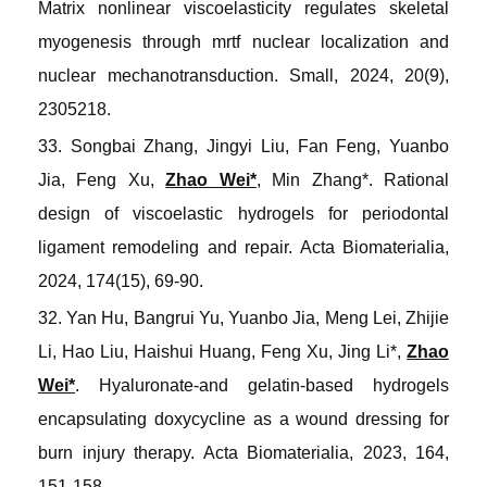
Matrix nonlinear viscoelasticity regulates skeletal
myogenesis through mrtf nuclear localization and
nuclear mechanotransduction
.
Small
, 2024, 20(9),
2305218.
33. Songbai Zhang, Jingyi Liu, Fan Feng, Yuanbo
Jia, Feng Xu,
Zhao Wei*
, Min Zhang*. Rational
design of viscoelastic hydrogels for periodontal
ligament remodeling and repair
.
Acta Biomaterialia
,
2024, 174(15), 69-90.
32. Yan Hu, Bangrui Yu, Yuanbo Jia, Meng Lei, Zhijie
Li, Hao Liu, Haishui Huang, Feng Xu, Jing Li*,
Zhao
Wei*
. Hyaluronate-and gelatin-based hydrogels
encapsulating doxycycline as a wound dressing for
burn injury therapy
.
Acta Biomaterialia
, 2023, 164,
151-158.