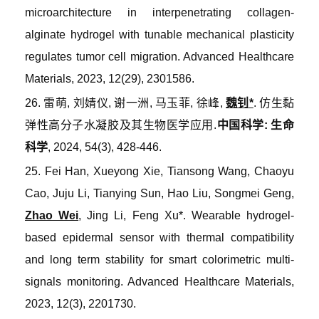
microarchitecture in interpenetrating collagen-
alginate hydrogel with tunable mechanical plasticity
regulates tumor cell migration
.
Advanced Healthcare
Materials
, 2023, 12(29), 2301586.
26.
雷萌
,
刘婧仪
,
谢一洲
,
马玉菲
,
徐峰
,
魏钊
*
. 仿生黏
弹性高分子水凝胶及其生物医学应用.
中国科学
:
生命
科学
, 2024, 54(3), 428-446.
25. Fei Han, Xueyong Xie, Tiansong Wang, Chaoyu
Cao, Juju Li, Tianying Sun, Hao Liu, Songmei Geng,
Zhao Wei
, Jing Li, Feng Xu*. Wearable hydrogel
-
based epidermal sensor with thermal compatibility
and long term stability for smart colorimetric multi
-
signals monitoring
.
Advanced Healthcare Materials
,
2023, 12(3), 2201730.