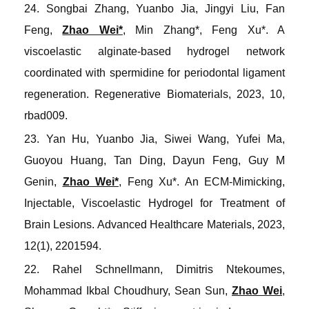
24. Songbai Zhang, Yuanbo Jia, Jingyi Liu, Fan
Feng,
Zhao Wei*
, Min Zhang*, Feng Xu*. A
viscoelastic alginate-based hydrogel network
coordinated with spermidine for periodontal ligament
regeneration
.
Regenerative Biomaterials
, 2023, 10,
rbad009.
23. Yan Hu, Yuanbo Jia, Siwei Wang, Yufei Ma,
Guoyou Huang, Tan Ding, Dayun Feng, Guy M
Genin,
Zhao Wei*
, Feng Xu*. An ECM
-
Mimicking,
Injectable, Viscoelastic Hydrogel for Treatment of
Brain Lesions
.
Advanced Healthcare Materials
, 2023,
12(1), 2201594.
22. Rahel Schnellmann, Dimitris Ntekoumes,
Mohammad Ikbal Choudhury, Sean Sun,
Zhao Wei
,