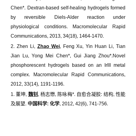
Chen*. Dextran
-
based self
-
healing hydrogels formed
by reversible Diels-Alder reaction under
physiological conditions
.
Macromolecular Rapid
Communications
, 2013, 34(18), 1464-1470.
2. Zhen Li,
Zhao Wei
, Feng Xu, Yin Huan Li, Tian
Jian Lu, Yong Mei Chen*, Gui Jiang Zhou*.
Novel
phosphorescent hydrogels based on an IrIII metal
complex
.
Macromolecular Rapid Communications
,
2012, 33(14), 1191-1196.
1.
董坤
,
魏钊
,
杨志懋
,
陈咏梅
*.
自愈合凝胶
:
结构
,
性能
及展望
.
中国科学
:
化学
, 2012, 42(6), 741-756.