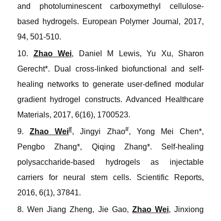
and photoluminescent carboxymethyl cellulose-
based hydrogels
.
European Polymer Journal
, 2017,
94, 501-510.
10.
Zhao Wei
, Daniel M Lewis, Yu Xu, Sharon
Gerecht*. Dual cross
-
linked biofunctional and self
-
healing networks to generate user
-
defined modular
gradient hydrogel constructs
.
Advanced Healthcare
Materials
, 2017, 6(16), 1700523.
#
#
9.
Zhao Wei
, Jingyi Zhao
, Yong Mei Chen*,
Pengbo Zhang*, Qiqing Zhang*. Self-healing
polysaccharide-based hydrogels as injectable
carriers for neural stem cells
.
Scientific Reports
,
2016, 6(1), 37841.
8. Wen Jiang Zheng, Jie Gao,
Zhao Wei
, Jinxiong