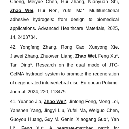
Cheng, Meiyue Chen, Hui Zhang, Nianyuan Shi,
Zhao Wei
, Hui Ren, Yufei Ma*. Multifunctional
adhesive hydrogels: from design to biomedical
applications.
Advanced Healthcare Materials
, 2025,
14, 2403734.
42. Yongfeng Zhang, Rong Gao, Xueyong Xie,
Jiawei Zhang, Zhuowen Liang,
Zhao Wei
, Feng Xu*,
Tan Ding*. Research on the dual mode of JTG-
GelMA hydrogel system to promote the regeneration
of degenerated intervertebral disc.
European Polymer
Journal
, 2024, 220, 113475.
41. Yuanbo Jia,
Zhao Wei*
, Jinteng Feng, Meng Lei,
Yanshen Yang, Jingyi Liu, Yufei Ma, Weiguo Chen,
Guoyou Huang, Guy M. Genin, Xiaogang Guo*, Yan
Li*, Feng Xu*. A heartrate-matched patch for