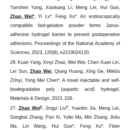
Yanshen Yang, Xiaokang Li, Meng Lei, Hui Guo,
Zhao Wei*
, Yi Lv*, Feng Xu*. An endoscopically
compatible fast-gelation powder forms Janus-
adhesive hydrogel barrier to prevent postoperative
adhesions
.
Proceedings of the National Academy of
Sciences
, 2023, 120(6), e2219024120.
28. Kuan Yang, Xinyi Zhao, Wei Wei, Chen Xuan Lin,
Lei Sun,
Zhao Wei
, Qiang Huang, Xing Ge, Miklós
Zrínyi, Yong Mei Chen*. A novel injectable and self-
biodegradable poly (aspartic acid) hydrogel
.
Materials & Design
, 2023, 226.
#
#
27.
Zhao Wei
, Jingyi Liu
, Yuanbo Jia, Meng Lei,
Songbai Zhang, Pan Xi, Yufei Ma, Min Zhang, Jinlu
Ma, Lin Wang, Hui Guo*, Feng Xu*. Fiber