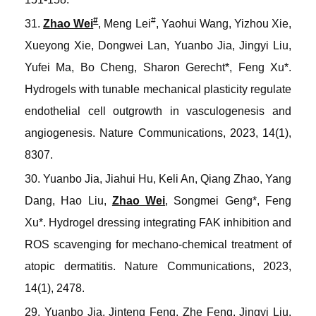
#
#
31.
Zhao Wei
, Meng Lei
, Yaohui Wang, Yizhou Xie,
Xueyong Xie, Dongwei Lan, Yuanbo Jia, Jingyi Liu,
Yufei Ma, Bo Cheng, Sharon Gerecht*, Feng Xu*.
Hydrogels with tunable mechanical plasticity regulate
endothelial cell outgrowth in vasculogenesis and
angiogenesis
.
Nature Communications
, 2023, 14(1),
8307.
30. Yuanbo Jia, Jiahui Hu, Keli An, Qiang Zhao, Yang
Dang, Hao Liu,
Zhao Wei
, Songmei Geng*, Feng
Xu*.
Hydrogel dressing integrating FAK inhibition and
ROS scavenging for mechano-chemical treatment of
atopic dermatitis.
Nature Communications
, 2023,
14(1), 2478.
29. Yuanbo Jia, Jinteng Feng, Zhe Feng, Jingyi Liu,