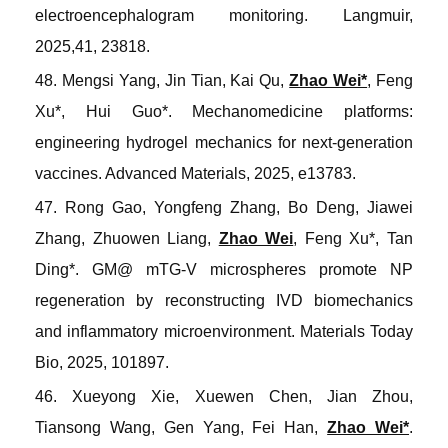
electroencephalogram monitoring.
Langmuir
,
2025,
41, 23818.
48. Mengsi Yang, Jin Tian, Kai Qu,
Zhao Wei*
, Feng
Xu*, Hui Guo*. Mechanomedicine platforms:
engineering hydrogel mechanics for next-generation
vaccines.
Advanced Materials
, 2025, e13783.
47. Rong Gao, Yongfeng Zhang, Bo Deng, Jiawei
Zhang, Zhuowen Liang,
Zhao Wei
, Feng Xu*, Tan
Ding*. GM@ mTG-V microspheres promote NP
regeneration by reconstructing IVD biomechanics
and inflammatory microenvironment.
Materials Today
Bio
, 2025, 101897.
46. Xueyong Xie, Xuewen Chen, Jian Zhou,
Tiansong Wang, Gen Yang, Fei Han,
Zhao Wei*
.