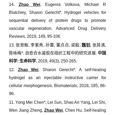
14.
Zhao Wei
, Eugenia Volkova, Michael R
Blatchley, Sharon Gerecht*. Hydrogel vehicles for
sequential delivery of protein drugs to promote
vascular regeneration
.
Advanced Drug Delivery
Reviews
, 2019, 149, 95-106.
13.
张恩勉
,
李紫秀
,
孙蕾
,
董点点
,
梁毅
,
魏钊
,
张其清
,
陈咏梅
*.
自愈合水凝胶在组织工程中的研究进展
.
中国
科学
:
生命科学
, 2019, 49(3), 250-265.
12.
Zhao Wei
, Sharon Gerecht*. A self-healing
hydrogel as an injectable instructive carrier for
cellular morphogenesis
.
Biomaterials
, 2018, 185, 86-
96.
11. Yong Mei Chen*, Lei Sun, Shao An Yang, Lei Shi,
Wen Jiang Zheng,
Zhao Wei
, Chen Hu. Self-healing