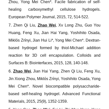
Zhou, Yong Mei Chen*. Facile fabrication of self-
healing carboxymethyl cellulose hydrogels
.
European Polymer Journal
, 2015, 72, 514-522.
7. Zhen Qi Liu,
Zhao Wei
, Xv Long Zhu, Guo You
Huang, Feng Xu, Jian Hai Yang, Yoshihito Osada,
Miklós Zrínyi, Jian Hui Li*, Yong Mei Chen*. Dextran-
based hydrogel formed by thiol-Michael addition
reaction for 3D cell encapsulation
.
Colloids and
Surfaces B: Biointerfaces
, 2015, 128, 140-148.
6.
Zhao Wei
, Jian Hai Yang, Zhen Qi Liu, Feng Xu,
Jin Xiong Zhou, Miklós Zrínyi, Yoshihito Osada, Yong
Mei Chen*. Novel biocompatible polysaccharide
-
based self
-
healing hydrogel
.
Advanced Functional
Materials
, 2015, 25(9), 1352-1359.