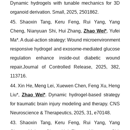
Dynamic hydrogels with tunable mechanics for 3D
organoid derivation.
Small
, 2025, 2501862.
45. Shaoxin Tang, Keru Feng, Rui Yang, Yang
Cheng, Nianyuan Shi, Hui Zhang,
Zhao Wei*
, Yufei
Ma*. A dual-action strategy: Wound microenvironment
responsive hydrogel and exosome-mediated glucose
regulation enhance inside-out diabetic wound
repair.
Journal of Controlled Release
, 2025, 382,
113716.
44. Xin He, Meng Lei, Xuewen Chen, Feng Xu, Heng
Liu*,
Zhao Wei*
. Dynamic hydrogel-based strategy
for traumatic brain injury modeling and therapy.
CNS
Neuroscience & Therapeutics
, 2025, 31, e70148.
43. Shaoxin Tang, Keru Feng, Rui Yang, Yang