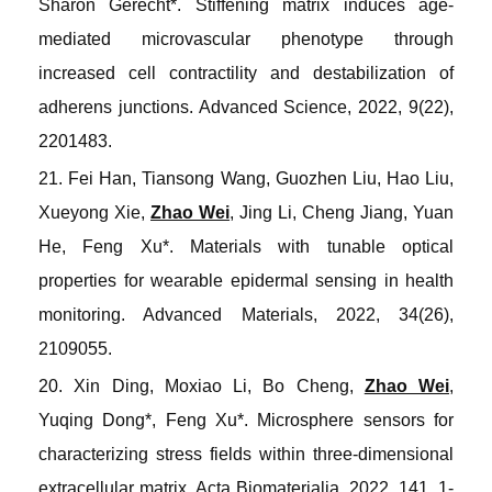
Sharon Gerecht*. Stiffening matrix induces age
-
mediated microvascular phenotype through
increased cell contractility and destabilization of
adherens junctions
.
Advanced Science
, 2022, 9(22),
2201483.
21. Fei Han, Tiansong Wang, Guozhen Liu, Hao Liu,
Xueyong Xie,
Zhao Wei
, Jing Li, Cheng Jiang, Yuan
He, Feng Xu*. Materials with tunable optical
properties for wearable epidermal sensing in health
monitoring
.
Advanced Materials
, 2022, 34(26),
2109055.
20. Xin Ding, Moxiao Li, Bo Cheng,
Zhao Wei
,
Yuqing Dong*, Feng Xu*. Microsphere sensors for
characterizing stress fields within three-dimensional
extracellular matrix
.
Acta Biomaterialia
, 2022, 141, 1-