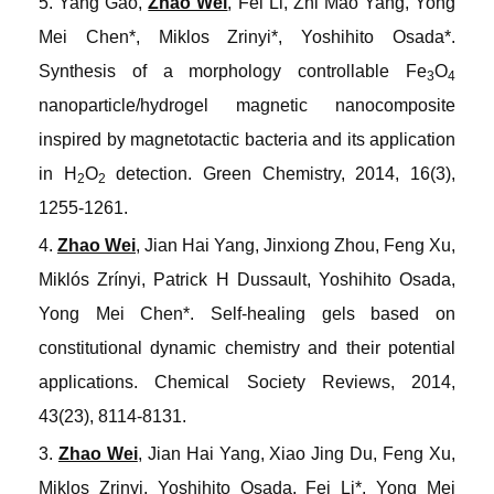
5. Yang Gao,
Zhao Wei
, Fei Li, Zhi Mao Yang, Yong
Mei Chen*, Miklos Zrinyi*, Yoshihito Osada*.
Synthesis of a morphology controllable Fe
O
3
4
nanoparticle/hydrogel magnetic nanocomposite
inspired by magnetotactic bacteria and its application
in H
O
detection
.
Green Chemistry
, 2014, 16(3),
2
2
1255-1261.
4.
Zhao Wei
, Jian Hai Yang, Jinxiong Zhou, Feng Xu,
Miklós Zrínyi, Patrick H Dussault, Yoshihito Osada,
Yong Mei Chen*. Self-healing gels based on
constitutional dynamic chemistry and their potential
applications
.
Chemical Society Reviews
, 2014,
43(23), 8114-8131.
3.
Zhao Wei
, Jian Hai Yang, Xiao Jing Du, Feng Xu,
Miklos Zrinyi, Yoshihito Osada, Fei Li*, Yong Mei