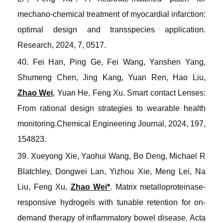
mechano-chemical treatment of myocardial infarction:
optimal design and transspecies application.
Research
, 2024, 7, 0517.
40. Fei Han, Ping Ge, Fei Wang, Yanshen Yang,
Shumeng Chen, Jing Kang, Yuan Ren, Hao Liu,
Zhao Wei
, Yuan He, Feng Xu. Smart contact Lenses:
From rational design strategies to wearable health
monitoring.
Chemical Engineering Journal
, 2024, 197,
154823.
39. Xueyong Xie, Yaohui Wang, Bo Deng, Michael R
Blatchley, Dongwei Lan, Yizhou Xie, Meng Lei, Na
Liu, Feng Xu,
Zhao Wei*
. Matrix metalloproteinase-
responsive hydrogels with tunable retention for on-
demand therapy of inflammatory bowel disease.
Acta