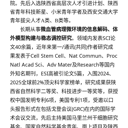
院。先后入选陕西省高层次人才引进计划、陕西
省青年科技新星、小米青年学者及西安交通大学
青年拔尖人才A类、B类等。
长期从事
微血管病理微环境的信息解码、体
外模型构建与稳态调控研究
。领域内
发表SCI论
文40余篇，
近年来第一/通讯(共同)作者研究成
果发表于Cell Stem Cell、Nat Commun、Proc
Natl Acad Sci、Adv Mater及Research等国内
外知名期刊，ESI高被引论文5篇，入围2024、
2025全球前2%顶尖科学家榜单，研究成果获陕
西省自然科学二等奖、科技进步一等奖等，获授
权中国发明专利6项，美国专利1项，受邀以口
头报告形式在包括戈登会议(GRC)在内的国际学
术会议交流，先后主持美国马里兰州干细胞研究
基金、国家自然科学基金青年、面上项目及陕西