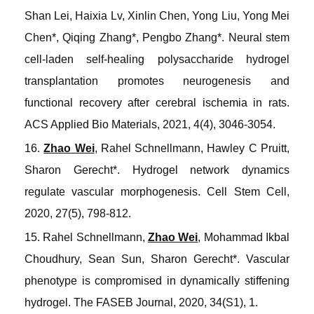
Shan Lei, Haixia Lv, Xinlin Chen, Yong Liu, Yong Mei
Chen*, Qiqing Zhang*, Pengbo Zhang*. Neural stem
cell-laden self-healing polysaccharide hydrogel
transplantation promotes neurogenesis and
functional recovery after cerebral ischemia in rats
.
ACS Applied Bio Materials
, 2021, 4(4), 3046-3054.
16.
Zhao Wei
, Rahel Schnellmann, Hawley C Pruitt,
Sharon Gerecht*. Hydrogel network dynamics
regulate vascular morphogenesis
.
Cell Stem Cell
,
2020, 27(5), 798-812.
15. Rahel Schnellmann,
Zhao Wei
, Mohammad Ikbal
Choudhury, Sean Sun, Sharon Gerecht*. Vascular
phenotype is compromised in dynamically stiffening
hydrogel
.
The FASEB Journal
, 2020, 34(S1), 1.