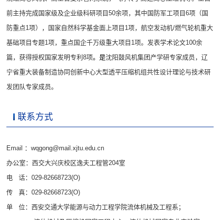
前主持完成国家级及企业级科研项目
50
余项，其中国防军工项目6项（
国
防重点1项
），国家自然科学基金面上项目1项，航空发动机/燃气轮机重大
基础项目专题1项，重点国企千万级重大项目1项。发表学术论文
100
余
篇，获得授权国家发明专利
8
项
。是
沈阳鼓风机集团产学研专家成员，
辽
宁省重大装备制造协同创新中心大型透平压缩机组共性设计理论与技术研
发团队专家成员。
联系方式
Email ：wqgong@mail.xjtu.edu.cn
办公室：西交大兴庆校区逸夫工程管204室
电 话：029-82668723(O)
传 真：029-82668723(O)
单 位：西安交通大学能源与动力工程学院流体机械及工程系；