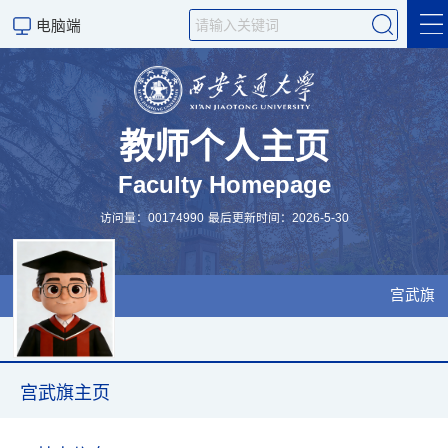
电脑端
宫武旗主页
教学
教师个人主页
Faculty Homepage
科学研究
访问量：
00174990
最后更新时间：
2026
-
5
-
30
科研团队及硕博招生计划
科学研究
宫武旗
宫武旗主页