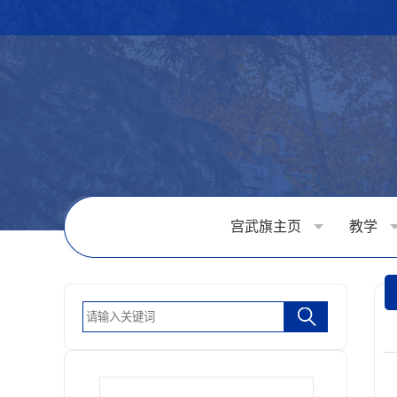
宫武旗主页
教学