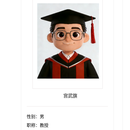
宫武旗
性别：男
职称：教授