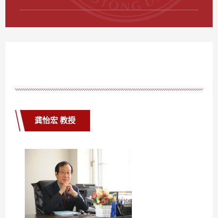
龚怡宏 教授