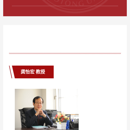
龚怡宏 教授