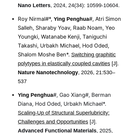
Nano Letters
, 2024, 24(34): 10599-10604.
Roy Nirmal#*,
#, Atri Simon
Ying Penghua
Salleh, Sharaby Yoav, Raab Noam, Yeo
Youngki, Watanabe Kenji, Taniguchi
Takashi, Urbakh Michael, Hod Oded,
Shalom Moshe Ben*.
Switching graphitic
polytypes in elastically coupled cavities
[J].
Nature Nanotechnology
, 2026, 21:530–
537
#, Gao Xiang#, Berman
Ying Penghua
Diana, Hod Oded, Urbakh Michael*.
Scaling‐Up of Structural Superlubricity:
Challenges and Opportunities
[J].
Advanced Functional Materials
, 2025,