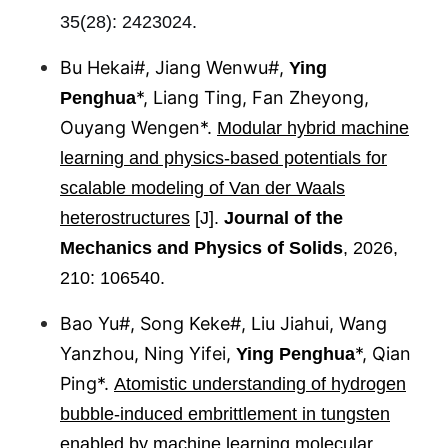
35(28): 2423024.
Bu Hekai#, Jiang Wenwu#,
Ying
*, Liang Ting, Fan Zheyong,
Penghua
Ouyang Wengen*.
Modular hybrid machine
learning and physics-based potentials for
scalable modeling of Van der Waals
heterostructures
[J].
Journal of the
Mechanics and Physics of Solids
, 2026,
210: 106540.
Bao Yu#, Song Keke#, Liu Jiahui, Wang
Yanzhou, Ning Yifei,
*, Qian
Ying Penghua
Ping*.
Atomistic understanding of hydrogen
bubble-induced embrittlement in tungsten
enabled by machine learning molecular