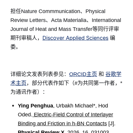
担任Nature Commmunication、Physical
Review Letters、Acta Materialia、International
Journal of Heat and Mass Transfer等同行评审
Discover Applied Sciences
期刊审稿人，
编
委。
和
详细论文发表列表参见：
ORCID主页
谷歌学
术主页
，部分代表作如下（#为共同第一作者，*
为通讯作者）：
Ying Penghua
, Urbakh Michael*,
Hod
Oded
.
Electric-Field Control of Interlayer
Binding and Friction in h-BN Contacts
[J].
Physical Review X
, 2026, 16, 031003.