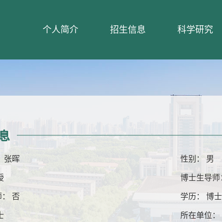
个人简介
招生信息
科学研究
息
 张晖
性别： 男
授
博士生导师
： 否
学历： 博
士
所在单位：