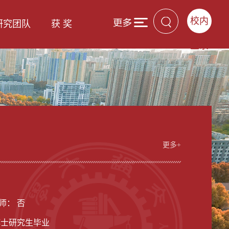
校内
研究团队
获 奖
登录
更多+
男
师： 否
博士研究生毕业