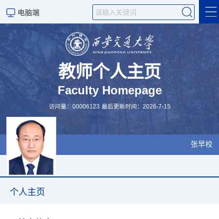
电脑端
个人主页
科学研究
教师个人主页
Faculty Homepage
教学工作
访问量：
00006123
最后更新时间：
2026
-
7
-
15
课程概括
科研团队
张早校
招生信息
学术交流
个人主页
发表论文