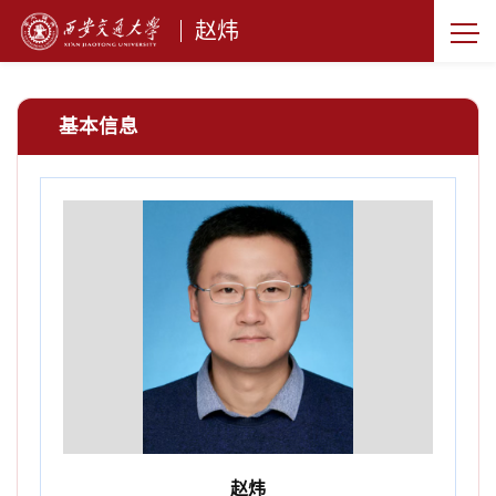
赵炜
基本信息
赵炜