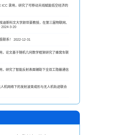
 ICC 录用，研究了可移动天线赋能低空经济的
埃迪斯科文大学颜世豪教授，在第三届物联网、
24-3-20
 2022-12-31
ications 录用，论文基于随机几何数学框架研究了蜂窝车联
ications 录用，研究了智能反射表面辅助下全双工隐蔽通信
通感一体无人机网络下的发射波束成形与无人机轨迹联合