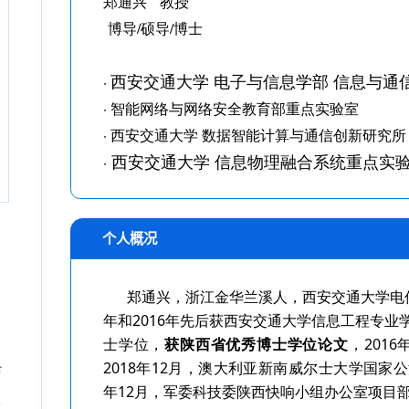
个人概况
合
-