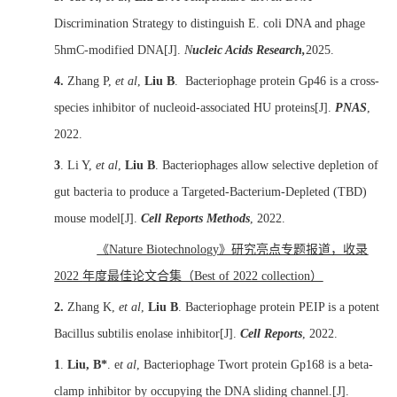
Discrimination Strategy to distinguish E. coli DNA and phage
5hmC-modified DNA[J].
N
ucleic Acids Research,
2025.
4.
Zhang P,
et al
,
Liu B
.
Bacteriophage protein Gp46 is a cross-
species inhibitor of nucleoid-associated HU proteins[J].
PNAS
,
2022.
3
. Li Y,
et al
,
Liu B
. Bacteriophages allow selective depletion of
gut bacteria to produce a Targeted-Bacterium-Depleted (TBD)
mouse model[J].
Cell Reports Methods
, 2022.
《
Nature Biotechnology
》研究亮点专题报道，收录
2022
年度最佳论文合集（
Best of 2022 collection
）
2.
Zhang K,
et al
,
Liu B
. Bacteriophage protein PEIP is a potent
Bacillus subtilis enolase inhibitor[J].
Cell Reports
, 2022.
1
.
Liu, B*
.
e
t al
,
Bacteriophage Twort protein Gp168 is a beta-
clamp inhibitor by occupying the DNA sliding channel.
[J].