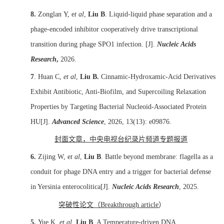
8.
Zonglan Y, e
t al
,
Liu B
. Liquid-liquid phase separation and a
phage-encoded inhibitor cooperatively drive transcriptional
transition during phage SPO1 infection. [J].
Nucleic Acids
Research
,
2026.
7
. Huan C,
et al
,
Liu B.
Cinnamic-Hydroxamic-Acid Derivatives
Exhibit Antibiotic, Anti-Biofilm, and Supercoiling Relaxation
Properties by Targeting Bacterial Nucleoid-Associated Protein
HU[J].
Advanced Science
, 2026, 13(13): e09876.
封面文章，中央电视台纪录片频道专题报道
6.
Zijing W, e
t al
,
Liu B
. Battle beyond membrane: flagella as a
conduit for phage DNA entry and a trigger for bacterial defense
in Yersinia enterocolitica[J].
Nucleic Acids Research
, 2025.
突破性论文（
Breakthrough article
）
5.
Yue K,
et al
,
Liu B
. A Temperature-driven DNA