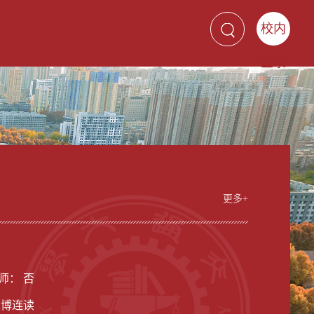
校内
登录
更多+
男
师： 否
硕博连读