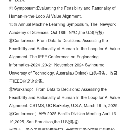
⑩ Symposium:Evaluating the Feasibility and Rationality of
Human-in-the-Loop AI Value Alignment.
15th Annual Machine Learning Symposium, The Newyork
Academy of Sciences, Oct 18th, NYC ,the U.S(海报)
⑪Conference: From Data to Decisions: Assessing the
Feasibility and Rationality of Human-in-the-Loop for AI Value
Alignment. The IEEE Conference on Engineering
Informatics-2024 ,20-21 November 2024 Swinburne
University of Technology, Australia.(Online) 口头报告，收录
于IEEE会议论文集。
⑫Workshop：From Data to Decisions: Assessing the
Feasibility and Rationality of Human-in-the-Loop for AI Value
Alignment. CSTMS, UC Berkeley, U.S.A, March 19 th, 2025.
⑬Conference：APA 2025 Pacific Division Meeting.April 16-
19,2025, San Francisco,the U.S(海报）
⑭第十一届全国赛博伦理学研讨会暨第五届全国科技伦理论