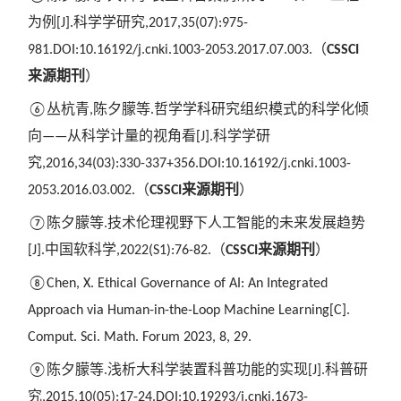
为例
科学学研究
[J].
,2017,35(07):975-
（
981.DOI:10.16192/j.cnki.1003-2053.2017.07.003.
CSSCI
来源期刊
）
丛杭青
陈夕朦等
哲学学科研究组织模式的科学化倾
⑥
,
.
向
从科学计量的视角看
科学学研
——
[J].
究
,2016,34(03):330-337+356.DOI:10.16192/j.cnki.1003-
（
来源期刊
）
2053.2016.03.002.
CSSCI
陈夕朦等
技术伦理视野下人工智能的未来发展趋势
⑦
.
中国软科学
（
来源期刊
）
[J].
,2022(S1):76-82.
CSSCI
⑧Chen, X. Ethical Governance of AI: An Integrated
Approach via Human-in-the-Loop Machine Learning[C].
Comput. Sci. Math. Forum
2023, 8, 29.
陈夕朦等
浅析大科学装置科普功能的实现
科普研
⑨
.
[J].
究
,2015,10(05):17-24.DOI:10.19293/j.cnki.1673-