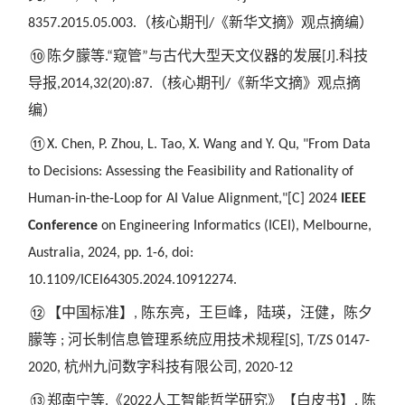
（核心期刊
《新华文摘》观点摘编）
8357.2015.05.003.
/
陈夕朦等
窥管
与古代大型天文仪器的发展
科技
⑩
.“
”
[J].
导报
（核心期刊
《新华文摘》观点摘
,2014,32(20):87.
/
编
）
⑪X. Chen, P. Zhou, L. Tao, X. Wang and Y. Qu, "From Data
to Decisions: Assessing the Feasibility and Rationality of
Human-in-the-Loop for AI Value Alignment,"[C]
2024
IEEE
Conference
on Engineering Informatics (ICEI)
, Melbourne,
Australia, 2024, pp. 1-6, doi:
10.1109/ICEI64305.2024.10912274.
中国标准】
陈东亮，王巨峰，陆瑛，汪健，陈夕
⑫【
,
朦等
河长制信息管理系统应用技术规程
;
[S], T/ZS 0147-
杭州九问数字科技有限公司
2020,
, 2020-12
郑南宁等
《
人工智能哲学研究》【白皮书】
陈
⑬
.
2022
.