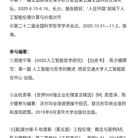
坛，2025.6.15-6.16，长沙。报告题目：“人在环路”视域下人
工智能伦理计算与价值对齐
⑮第二十二届全国科学哲学学术会议，2025.10.31—11.2，珠
海。
参与编著：
①郑南宁等.《2022人工智能哲学研究》【白皮书】. 陈夕朦撰
写：第一篇 人工智能与哲学的概述. 西安交通大学人工智能联
合中心 出版。
②丛杭青等.《世界500强企业伦理宣言精选》[M]. 周恩泽、陈
夕朦参与编著：沃尔玛全球道德操守规范、联合利华商业准则
和准则政策。2019年9月清华大学出版社出版。
③[美]查尔斯·E·哈里斯（第五版）工程伦理：概念与案例[M].
陈夕朦翻译：第三章部分《工程责任》，案例1-21。2018年7