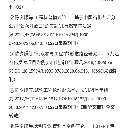
刊
）
, Q1
陈夕朦等
工程科普模式论
基于中国石化九江分
②
.
——
公司
公众开放日
的实践
自然辩证法通
“
”
[J].
讯
,2023,45(06):89-99.DOI:10.15994/j.1000-
（
来源期刊
）
0763.2023.06.010.
CSSCI
陈夕朦等
公众参与工程
的形态路径研究
以九江
③
.“
”
——
石化反
项目为例
自然辩证法通讯
PX
[J].
,2018,40(06):86-
（
来源期
93.DOI:10.15994/j.1000-0763.2018.06.013.
CSSCI
刊
）
陈夕朦等
试论工程伦理形态学方法
科学学研
④
.
[J].
究
,2017,35(12):1806-1812.DOI:10.16192/j.cnki.1003-
（
来源期刊
《新华文摘》全文
2053.2017.12.007.
CSSCI
/
转载
）
陈夕朦等
大科学装置科普案例研究
以
工程
⑤
.
——
ITER