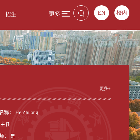
EN
校内
招生
登录
更多+
： He Zhilong
系主任
师： 是