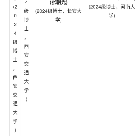
4
(张朝光)
(2
(2024级博士，河南大
级
(2024级博士，长安大
0
学)
博
学)
2
士
4
，
级
西
博
安
士
交
，
通
西
大
安
学
交
)
通
大
学
)