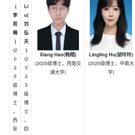
(
Li
李
u(
若
刘
楠
弘
)
夫
(2
)
Xiang Han(韩翔)
Lingling Hu(胡玲玲)
0
(2
(2025级博士，西南交
(2025级博士，中南大
2
0
通大学)
学)
5
2
级
5
博
级
士
博
，
士
西
，
安
四