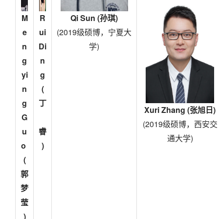
M
R
Qi Sun (孙琪)
e
ui
(2019级硕博，宁夏大
n
Di
学)
g
n
yi
g
n
(
g
丁
Xuri Zhang (张旭日)
G
(2019级硕博，西安交
u
睿
通大学)
o
)
(
郭
梦
莹
)