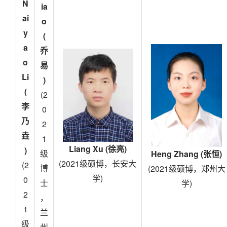
N
ia
ai
o
y
(
a
乔
o
易
Li
)
(
(2
李
0
乃
2
垚
1
Liang Xu
(徐亮)
)
级
Heng
Zhang (张恒)
(2021级硕博，长安大
(2
博
(2021级硕博，郑州大
学)
0
士
学)
2
，
1
兰
级
州