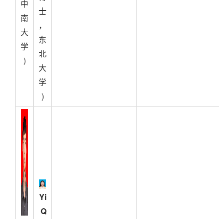
中
士
南
，
大
东
学
北
)
大
学
)
Yi
Q