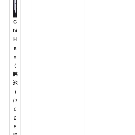
C
hi
H
a
n
(
韩
池
)
(2
0
2
5