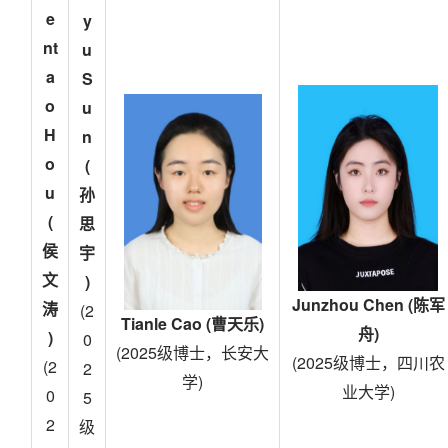
e
y
nt
u
a
S
o
u
H
n
o
(
u
孙
(
思
侯
宇
文
)
Junzhou Chen (陈军
涛
(2
Tianle Cao (曹天乐)
舟)
)
0
(2025级博士，长安大
(2025级博士，四川农
(2
2
学)
业大学)
0
5
2
级