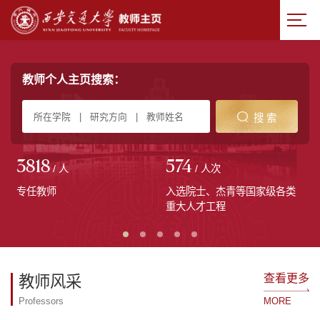
教师个人主页搜索：
搜 索
3818
574
/ 人
/ 人次
专任教师
入选院士、杰青等国家级各类
重大人才工程
查看更多
教师风采
Professors
MORE