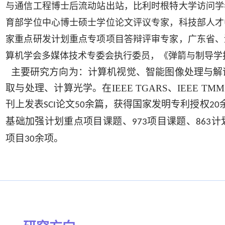
与通信工程博士后流动站出站，比利时根特大学访问学
育部学位中心博士硕士学位论文评议专家，科技部人才
家重点研发计划重点专项项目答辩评审专家，广东省、
算机学会多媒体技术专委会执行委员，《弹箭与制导学
主要研究方向为：计算机视觉、智能图像处理与解
取与处理、计算光学。在
IEEE TGARS、IEEE TMM、K
刊上发表
论文
余篇，获得国家发明专利授权
SCI
50
20
基础加强计划重点项目课题、
项目课题、
计
973
863
项目
余项。
30