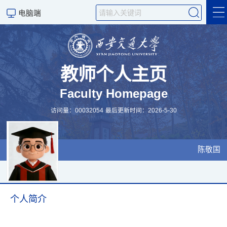
电脑端
个人主页
科研项目
教师个人主页
Faculty Homepage
科研论文
访问量：
00032054
最后更新时间：
2026
-
5
-
30
嗅觉味觉科普
科学研究
陈敬国
个人简介