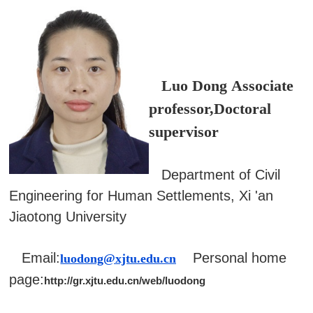
Luo Dong Associate
professor,Doctoral
supervisor
Department of Civil
Engineering for Human Settlements, Xi 'an
Jiaotong University
Email:
Personal home
luodong@xjtu.edu.cn
page:
http://gr.xjtu.edu.cn/web/luodong