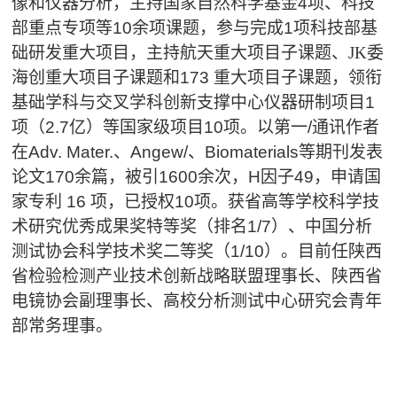
像和仪器分析，主持国家自然科学基金
4
项、科技
部重点专项等
10
余项课题，参与完成
1
项科技部基
础研发重大项目，主持航天重大项目子课题、JK委
海创重大项目子课题和
173
重大
项目
子课题，领衔
基础学科与交叉学科创新支撑中心仪器研制项目
1
项（
2.7
亿）等国家级项目
10
项。以第一
/
通讯作者
在
Adv. Mater.
、
Angew/
、
Biomaterials
等期刊发表
论文
170
余篇，被引
1600
余次，
H
因子
49
，申请国
家专利
16
项，已授权
10
项。获省高等学校科学技
术研究优秀成果奖特等奖（排名
1/7
）、中国分析
测试协会科学技术奖二等奖（
1/10
）。目前任陕西
省检验检测产业技术创新战略联盟理事长、陕西省
电镜协会副理事长、高校分析测试中心研究会青年
部常务理事。