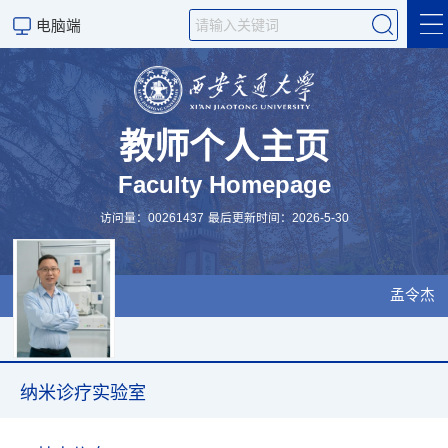
电脑端
纳米诊疗实验室
Theranostic Nanomaterial
教师个人主页
Lab
Faculty Homepage
Course
访问量：
00261437
最后更新时间：
2026
-
5
-
30
Patents
孟令杰
Scientific Research
Team members
纳米诊疗实验室
Publications