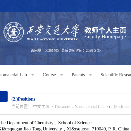
访问量：
00261405
最后更新时间：
2026
-
5
-
30
nomaterial Lab
Course
Patents
Scientific Rese
(2.)Positions
当前位置：
中文主页
>
Theranostic Nanomaterial Lab
>
(2.)Positions