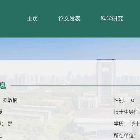
主页
论文发表
科学研究
息
 罗敏楠
性别： 女
授
博士生导师
： 是
学历： 博
士
所在单位：