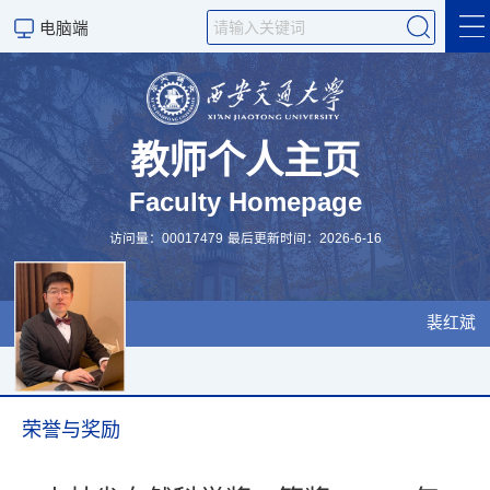
电脑端
个人简介
论文/Publication
教师个人主页
Faculty Homepage
研究组/Group
访问量：
00017479
最后更新时间：
2026
-
6
-
16
科研项目
裴红斌
荣誉与奖励