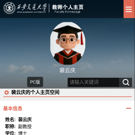
裴云庆
PC版
裴云庆的个人主页空间
基本信息
姓名:
裴云庆
职称:
副教授
学位:
博士