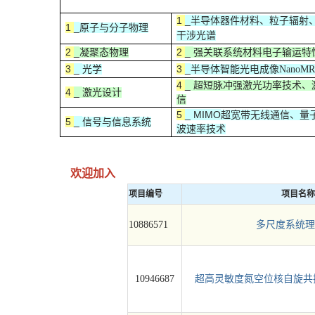
1
_
半导体器件材料
、粒子辐射
1
_
原子与分子物理
干涉光谱
2
_
2
_
凝聚态物理
强关联系统材料电子输运特
3
_
3
_
光学
半导体智能光电成像NanoM
4
_
超短脉冲强激光功率技术、
4
_
激光设计
信
5
_ MIMO
超宽带无线通信、量
5
_
信号与信息系统
波速率技术
欢迎加入
项目编号
项目名称
10886571
多尺度系统理
10946687
超高灵敏度氮空位核自旋共