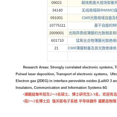
09021
超快焦面大视场型紫
34140
MIMO
无线局域网中
091001
CMR
光致局域自旋及
10775111
基于自旋的特
2009001
光阻异质结薄膜的光致相变局
601710
锰氧化合物薄膜光致绝缘
21
CMR
薄膜制备及其光致绝缘体
Research Areas: Strongly correlated electronic systems,
T
Pulsed laser deposition,
Transport of electronic systems, Ult
Electron gas (2DEG) in interface perovskite oxides (LaAlO 3 a
Insulators, Communication and Information Systems 6G
•课题组每年招生2～3名硕士、博士研究生2-3名，欢迎有志于
•招1～2名博士后 强关联电子系统 半导体器件
凝聚态物