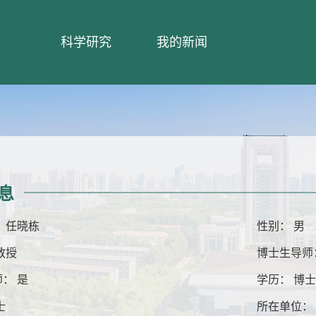
科学研究
我的新闻
息
 任晓栋
性别： 男
教授
博士生导师
： 是
学历： 博
士
所在单位：