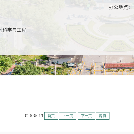
：
办公地点：
：
制科学与工程
共 0 条 1/1
首页
上一页
下一页
尾页