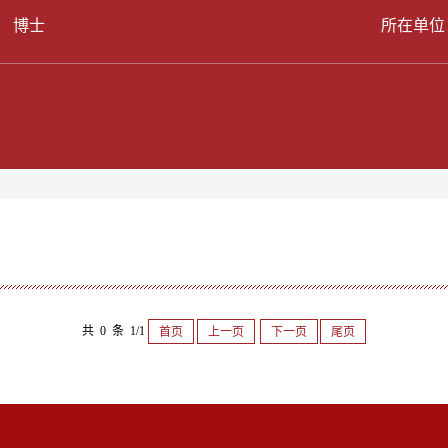
： 博士
所在单位
共 0 条 1/1
首页
上一页
下一页
尾页