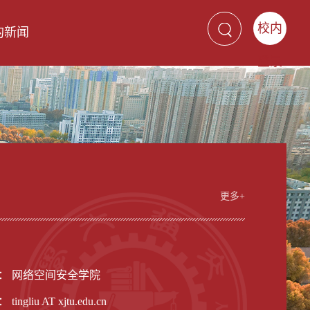
校内
的新闻
登录
更多+
男
： 网络空间安全学院
式：
tingliu AT xjtu.edu.cn