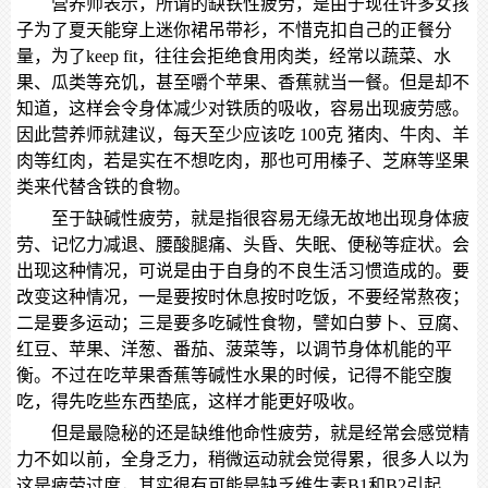
营养师表示，所谓的缺铁性疲劳，是由于现在许多女孩
子为了夏天能穿上迷你裙吊带衫，不惜克扣自己的正餐分
量，为了
keep fit
，往往会拒绝食用肉类，经常以蔬菜、水
果、瓜类等充饥，甚至嚼个苹果、香蕉就当一餐。但是却不
知道，这样会令身体减少对铁质的吸收，容易出现疲劳感。
因此营养师就建议，每天至少应该吃
100
克
猪肉、牛肉、羊
肉等红肉，若是实在不想吃肉，那也可用榛子、芝麻等坚果
类来代替含铁的食物。
至于缺碱性疲劳，就是指很容易无缘无故地出现身体疲
劳、记忆力减退、腰酸腿痛、头昏、失眠、便秘等症状。会
出现这种情况，可说是由于自身的不良生活习惯造成的。要
改变这种情况，一是要按时休息按时吃饭，不要经常熬夜；
二是要多运动；三是要多吃碱性食物，譬如白萝卜、豆腐、
红豆、苹果、洋葱、番茄、菠菜等，以调节身体机能的平
衡。不过在吃苹果香蕉等碱性水果的时候，记得不能空腹
吃，得先吃些东西垫底，这样才能更好吸收。
但是最隐秘的还是缺维他命性疲劳，就是经常会感觉精
力不如以前，全身乏力，稍微运动就会觉得累，很多人以为
这是疲劳过度，其实很有可能是缺乏维生素
B1
和
B2
引起