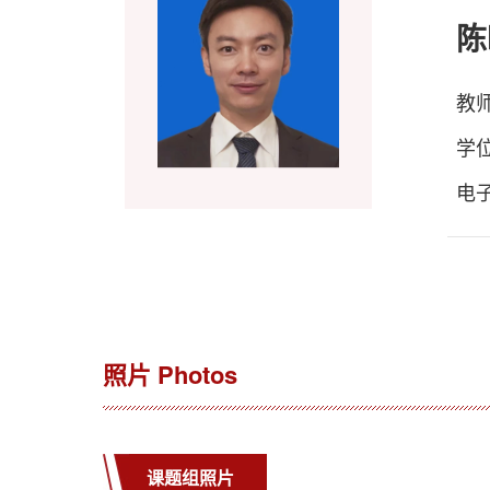
陈
教师
学
电
照片 Photos
课题组照片