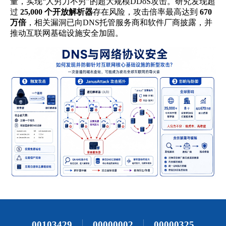
00103429
00000002
00000325